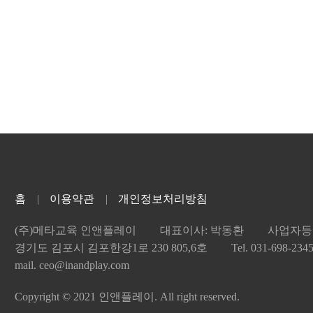
홈
이용약관
개인정보처리방침
(주)메타교육 인앤플레이
대표이사: 박동환
사업자등록
경기도 김포시 김포한강1로 230 805,6호
Tel. 031-698-234
mail. ceo@inandplay.com
Copyright © 2021 인앤플레이. All right reserved.