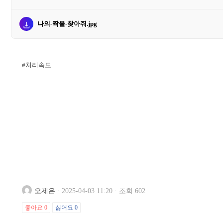
나의-짝을-찾아줘.jpg
#처리속도
오제은
·
2025-04-03 11:20
·
조회 602
좋아요
0
싫어요
0