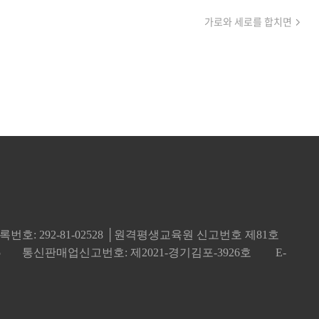
가로와 세로를 합치면
번호: 292-81-02528 │원격평생교육원 신고번호 제81호
5
통신판매업신고번호: 제2021-경기김포-3926호
E-