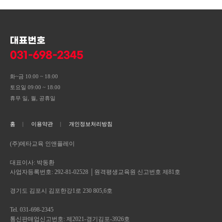
대표번호
031-698-2345
화~금 10:00 ~ 18:00
토요일 09:00 ~ 18:00
휴무 일, 월, 공휴일
홈
이용약관
개인정보처리방침
(주)메타교육 인앤플레이
대표이사: 박동환
사업자등록번호: 292-81-02528 │원격평생교육원 신고번호 제81호
경기도 김포시 김포한강1로 230 805,6호
Tel. 031-698-2345
통신판매업신고번호: 제2021-경기김포-3926호