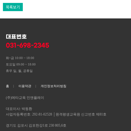
목록보기
대표번호
031-698-2345
화~금 10:00 ~ 18:00
토요일 09:00 ~ 18:00
휴무 일, 월, 공휴일
홈
이용약관
개인정보처리방침
(주)메타교육 인앤플레이
대표이사: 박동환
사업자등록번호: 292-81-02528 │원격평생교육원 신고번호 제81호
경기도 김포시 김포한강1로 230 805,6호