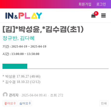
콘텐츠로
회원가입
로그인
건너뛰기
Main
Men
[김]*박성윤,*김수겸(초1)
정규반, 김다혜
기간 : 2025-04-19 ~ 2025-04-19
시간 : 13:00:00 ~ 13:50:00
* 박성윤 17.06.27 (48/46)
* 김수겸 18.10.22 (12/12)
관리자
· 2025-04-04 09:41 · 조회 272
좋아요
0
싫어요
0
인쇄