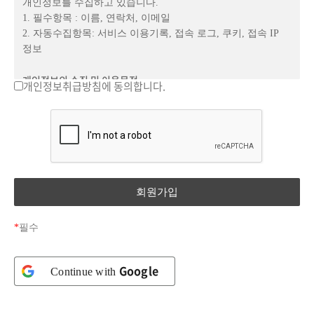
개인정보를 수집하고 있습니다.
① "이용자"란 "갑"에 접속하여 본 약관에 따라 "갑"의
1. 필수항목 : 이름, 연락처, 이메일
고객으로 사이트에서 제공하는 서비스를 받는 자를 말합니다.
2. 자동수집항목: 서비스 이용기록, 접속 로그, 쿠키, 접속 IP
정보
제3조(서비스의 제공 및 변경)
개인정보의 수집 및 이용목적
개인정보취급방침에 동의합니다.
① "갑"은 이용자에게 아래와 같은 서비스를 제공합니다.
(주)메타교육(은)수집한 개인정보를 다음의 목적을 위해
1. 인터넷 놀이키트영상 구매
활용합니다.
2. 오프라인 교육 각종 신청
1. 서비스 이용에 따른 본인식별, 실명확인, 가입의사 확인
3. 내 강의실 활용 및 커뮤니케이션
2. 고지사항 전달, 의사소통 경로 확보, 이벤트 당첨 물품 배송
4. 기타 당사의 자체 개발 또는 다른 "갑"과의 협력계약 등을
시 정확한 배송지 정보 확보
통해 제공할 일체의 서비스
3. 신규 서비스 등 최신정보 개인 맞춤 서비스 제공을 위한
자료
② "갑"은 그 변경될 서비스의 내용 및 제공일자를 제5조
4. 불량회원 부정 이용 방지 및 비인가 사용 방지
*
필수
제2항에서 정한 방법으로 이용자에게 통지하고, 제1항에 정한
5. 기타 원활한 양질의 서비스 제공
서비스를 변경하여 제공할 수 있습니다.
개인정보의 보유 및 이용기간
Google
Continue with
제4조(서비스의 중단)
원칙적으로 개인정보의 수집 또는 제공받은 목적 달성 시 지체
없이 파기합니다.