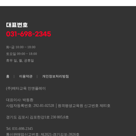
① "갑"은 컴퓨터 등 정보통신설비의 보수점검, 교체 및 고장,
회원으로서 (주)메타교육(이) 제공하는 서비스 이용기간 동안
통신의 두절 등의 사유가 발생한 경우와 월 이용한도 3백만원
회원님의 개인정보는 (주)메타교육에서 계속 보유하게 되나
원칙적으로 개인정보의 수집 또는 제공받은 목적 달성 시 지체
대표번호
이상 사용한 고객과 1회 이상 정보료를 연체한 사용자는
없이 파기합니다.
서비스의 제공을 일시적으로 중단할 수 있고, 새로운
031-698-2345
이용약관 및 미풍양속을 해치는 등 서비스에 물의를 일으키는
서비스로의
경우, 불량사용자에 대해서는 이용자의 의사에 관계없이
강제탈퇴됩니다.
화~금 10:00 ~ 18:00
교체 기타 당사가 적절하다고 판단하는 사유에 기하여 현재
토요일 09:00 ~ 18:00
제공되는 서비스를 완전히 중단할 수 있습니다.
휴무 일, 월, 공휴일
개인정보의 파기절차 및 방법
② 제1항에 의한 서비스 중단의 경우에는 "갑"은 제5조
홈
이용약관
개인정보처리방침
제2항에서 정한 방법으로 이용자에게 통지합니다. 다만,
(주)메타교육(은) 원칙적으로 개인정보 수집 및 이용목적이
"갑"이 통제할 수 없는 사유로 인한 서비스의 중단(시스템
달성된 후에는 해당 정보를 지체없이 파기합니다. 파기절차 및
(주)메타교육 인앤플레이
관리자의 고의, 과실이 없는 디스크 장애, 시스템 다운 등)으로
방법은 다음과 같습니다.
인하여 사전 통지가 불가능한 경우에는 그러하지 아니합니다.
대표이사: 박동환
사업자등록번호: 292-81-02528 │원격평생교육원 신고번호 제81호
ο 파기절차
제5조(이용자에 대한 통지)
경기도 김포시 김포한강1로 230 805,6호
회원님이 회원가입 등을 위해 입력하신 정보는 목적이 달성된
① "갑"은 특정 이용자에 대한 통지를 하는 경우 "갑"이 부여한
후 별도의 DB로 옮겨져(종이의 경우 별도의 서류함) 내부 방침
Tel. 031-698-2345
메일주소로 할 수 있습니다.
및 기타 관련 법령에 의한 정보보호 사유에 따라(보유 및
통신판매업신고번호: 제2021-경기김포-3926호