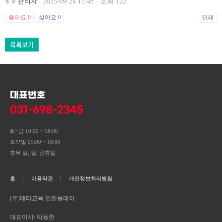
관리자
· 2025-09-24 15:48 · 조회 122
좋아요
0
싫어요
0
인쇄
목록보기
대표번호
031-698-2345
화~금 10:00 ~ 18:00
토요일 09:00 ~ 18:00
휴무 일, 월, 공휴일
홈
이용약관
개인정보처리방침
(주)메타교육 인앤플레이
대표이사: 박동환