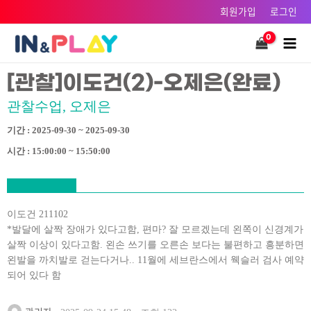
콘텐츠로
회원가입
로그인
건너뛰기
Main
Men
[관찰]이도건(2)-오제은(완료)
관찰수업, 오제은
기간 : 2025-09-30 ~ 2025-09-30
시간 : 15:00:00 ~ 15:50:00
이도건 211102
*발달에 살짝 장애가 있다고함, 편마? 잘 모르겠는데 왼쪽이 신경계가
살짝 이상이 있다고함. 왼손 쓰기를 오른손 보다는 불편하고 흥분하면
왼발을 까치발로 걷는다거나.. 11월에 세브란스에서 웩슬러 검사 예약
되어 있다 함