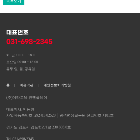
목록보기
대표번호
031-698-2345
화~금 10:00 ~ 18:00
토요일 09:00 ~ 18:00
휴무 일, 월, 공휴일
홈
이용약관
개인정보처리방침
(주)메타교육 인앤플레이
대표이사: 박동환
사업자등록번호: 292-81-02528 │원격평생교육원 신고번호 제81호
경기도 김포시 김포한강1로 230 805,6호
Tel. 031-698-2345