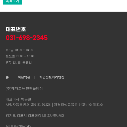
목록보기
대표번호
031-698-2345
화~금 10:00 ~ 18:00
토요일 09:00 ~ 18:00
휴무 일, 월, 공휴일
홈
이용약관
개인정보처리방침
(주)메타교육 인앤플레이
대표이사: 박동환
사업자등록번호: 292-81-02528 │원격평생교육원 신고번호 제81호
경기도 김포시 김포한강1로 230 805,6호
Tel. 031-698-2345