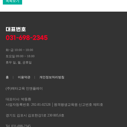
목록보기
대표번호
031-698-2345
화~금 10:00 ~ 18:00
토요일 09:00 ~ 18:00
휴무 일, 월, 공휴일
홈
이용약관
개인정보처리방침
(주)메타교육 인앤플레이
대표이사: 박동환
사업자등록번호: 292-81-02528 │원격평생교육원 신고번호 제81호
경기도 김포시 김포한강1로 230 805,6호
Tel. 031-698-2345