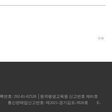
인쇄
번호: 292-81-02528 │원격평생교육원 신고번호 제81호
5
통신판매업신고번호: 제2021-경기김포-3926호
E-