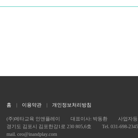
홈
이용약관
개인정보처리방침
(주)메타교육 인앤플레이
대표이사: 박동환
사업자등록
경기도 김포시 김포한강1로 230 805,6호
Tel. 031-698-234
mail. ceo@inandplay.com