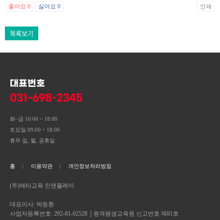
좋아요
0
싫어요
0
인쇄
목록보기
대표번호
031-698-2345
화~금 10:00 ~ 18:00
토요일 09:00 ~ 18:00
휴무 일, 월, 공휴일
홈
이용약관
개인정보처리방침
(주)메타교육 인앤플레이
대표이사: 박동환
사업자등록번호: 292-81-02528 │원격평생교육원 신고번호 제81호