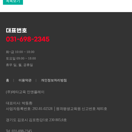
목록보기
대표번호
031-698-2345
화~금 10:00 ~ 18:00
토요일 09:00 ~ 18:00
휴무 일, 월, 공휴일
홈
이용약관
개인정보처리방침
(주)메타교육 인앤플레이
대표이사: 박동환
사업자등록번호: 292-81-02528 │원격평생교육원 신고번호 제81호
경기도 김포시 김포한강1로 230 805,6호
Tel. 031-698-2345