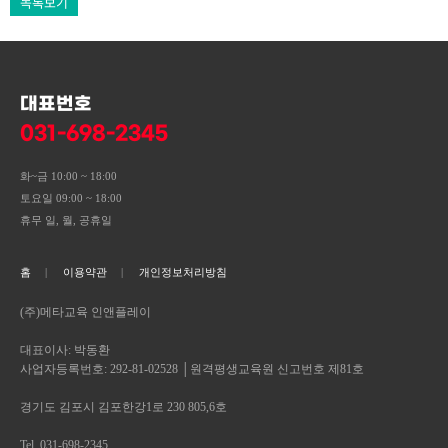
목록보기
대표번호
031-698-2345
화~금 10:00 ~ 18:00
토요일 09:00 ~ 18:00
휴무 일, 월, 공휴일
홈
이용약관
개인정보처리방침
(주)메타교육 인앤플레이
대표이사: 박동환
사업자등록번호: 292-81-02528 │원격평생교육원 신고번호 제81호
경기도 김포시 김포한강1로 230 805,6호
Tel. 031-698-2345