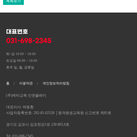
목록보기
대표번호
031-698-2345
화~금 10:00 ~ 18:00
토요일 09:00 ~ 18:00
휴무 일, 월, 공휴일
홈
이용약관
개인정보처리방침
(주)메타교육 인앤플레이
대표이사: 박동환
사업자등록번호: 292-81-02528 │원격평생교육원 신고번호 제81호
경기도 김포시 김포한강1로 230 805,6호
Tel. 031-698-2345