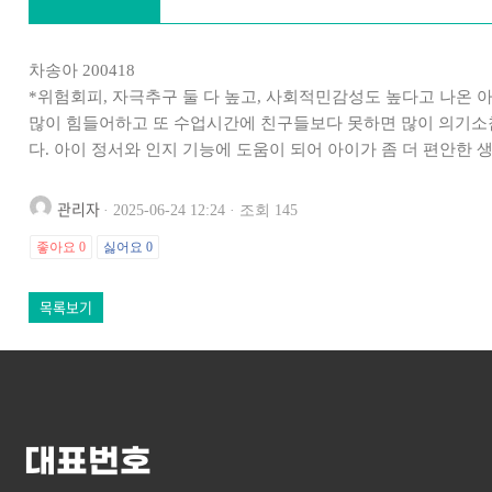
차송아 200418
*위험회피, 자극추구 둘 다 높고, 사회적민감성도 높다고 나온
많이 힘들어하고 또 수업시간에 친구들보다 못하면 많이 의기소
다. 아이 정서와 인지 기능에 도움이 되어 아이가 좀 더 편안한 
관리자
· 2025-06-24 12:24 · 조회 145
좋아요
0
싫어요
0
목록보기
대표번호