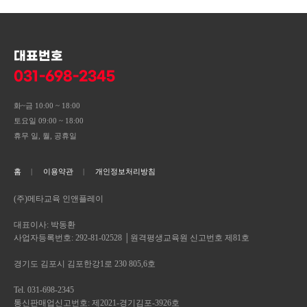
대표번호
031-698-2345
화~금 10:00 ~ 18:00
토요일 09:00 ~ 18:00
휴무 일, 월, 공휴일
홈
이용약관
개인정보처리방침
(주)메타교육 인앤플레이
대표이사: 박동환
사업자등록번호: 292-81-02528 │원격평생교육원 신고번호 제81호
경기도 김포시 김포한강1로 230 805,6호
Tel. 031-698-2345
통신판매업신고번호: 제2021-경기김포-3926호