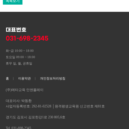
목록보기
대표번호
031-698-2345
화~금 10:00 ~ 18:00
토요일 09:00 ~ 18:00
휴무 일, 월, 공휴일
홈
이용약관
개인정보처리방침
(주)메타교육 인앤플레이
대표이사: 박동환
사업자등록번호: 292-81-02528 │원격평생교육원 신고번호 제81호
경기도 김포시 김포한강1로 230 805,6호
Tel. 031-698-2345