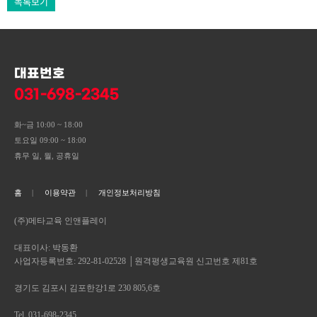
목록보기
대표번호
031-698-2345
화~금 10:00 ~ 18:00
토요일 09:00 ~ 18:00
휴무 일, 월, 공휴일
홈
이용약관
개인정보처리방침
(주)메타교육 인앤플레이
대표이사: 박동환
사업자등록번호: 292-81-02528 │원격평생교육원 신고번호 제81호
경기도 김포시 김포한강1로 230 805,6호
Tel. 031-698-2345