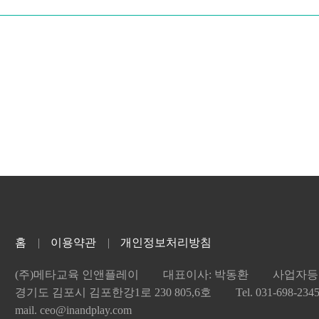
홈
이용약관
개인정보처리방침
(주)메타교육 인앤플레이
대표이사: 박동환
사업자등록
경기도 김포시 김포한강1로 230 805,6호
Tel. 031-698-234
mail. ceo@inandplay.com