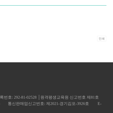
인쇄
번호: 292-81-02528 │원격평생교육원 신고번호 제81호
5
통신판매업신고번호: 제2021-경기김포-3926호
E-