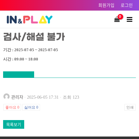
콘텐츠로
회원가입
로그인
건너뛰기
Main
Men
검사/해설 불가
기간 : 2025-07-05 ~ 2025-07-05
시간 : 09:00 ~ 18:00
관리자
· 2025-06-05 17:31 · 조회 123
좋아요
0
싫어요
0
인쇄
목록보기