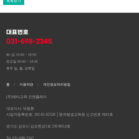
목록보기
대표번호
031-698-2345
화~금 10:00 ~ 18:00
토요일 09:00 ~ 18:00
휴무 일, 월, 공휴일
홈
이용약관
개인정보처리방침
(주)메타교육 인앤플레이
대표이사: 박동환
사업자등록번호: 292-81-02528 │원격평생교육원 신고번호 제81호
경기도 김포시 김포한강1로 230 805,6호
Tel. 031-698-2345