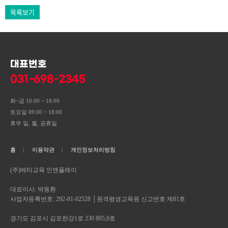
목록보기
대표번호
031-698-2345
화~금 10:00 ~ 18:00
토요일 09:00 ~ 18:00
휴무 일, 월, 공휴일
홈
이용약관
개인정보처리방침
(주)메타교육 인앤플레이
대표이사: 박동환
사업자등록번호: 292-81-02528 │원격평생교육원 신고번호 제81호
경기도 김포시 김포한강1로 230 805,6호