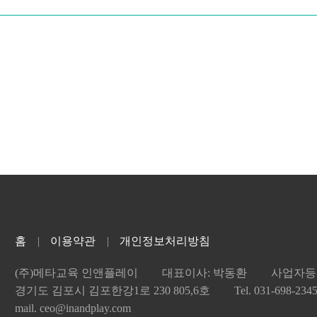
홈
이용약관
개인정보처리방침
(주)메타교육 인앤플레이
대표이사: 박동환
사업자등록
경기도 김포시 김포한강1로 230 805,6호
Tel. 031-698-234
mail. ceo@inandplay.com