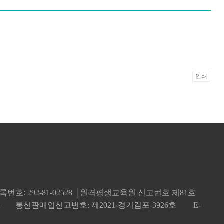
인쇄
번호: 292-81-02528 │원격평생교육원 신고번호 제81호
5
통신판매업신고번호: 제2021-경기김포-3926호
E-