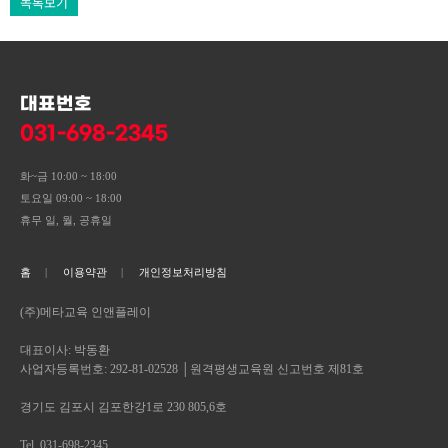
목록보기
대표번호
031-698-2345
화~금 10:00 ~ 18:00
토요일 09:00 ~ 18:00
휴무 일, 월, 공휴일
홈
이용약관
개인정보처리방침
(주)메타교육 인앤플레이
대표이사: 박동환
사업자등록번호: 292-81-02528 │원격평생교육원 신고번호 제81호
경기도 김포시 김포한강1로 230 805,6호
Tel. 031-698-2345