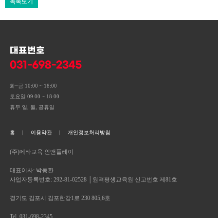
목록보기
대표번호
031-698-2345
화~금 10:00 ~ 18:00
토요일 09:00 ~ 18:00
휴무 일, 월, 공휴일
홈
이용약관
개인정보처리방침
(주)메타교육 인앤플레이
대표이사: 박동환
사업자등록번호: 292-81-02528 │원격평생교육원 신고번호 제81호
경기도 김포시 김포한강1로 230 805,6호
Tel. 031-698-2345